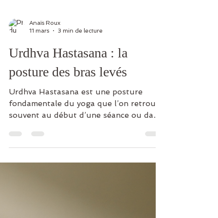
Anaïs Roux
11 mars
3 min de lecture
Urdhva Hastasana : la
posture des bras levés
Urdhva Hastasana est une posture
fondamentale du yoga que l’on retrouve
souvent au début d’une séance ou dans
la séquence du Salutation au soleil.
Accessible et énergisante, elle permet
d’étirer tout le corps tout en favorisant
une respiration ample et consciente.
Dans cet article, découvrons la
signification de la posture, ses
principaux alignements et ses bienfaits.