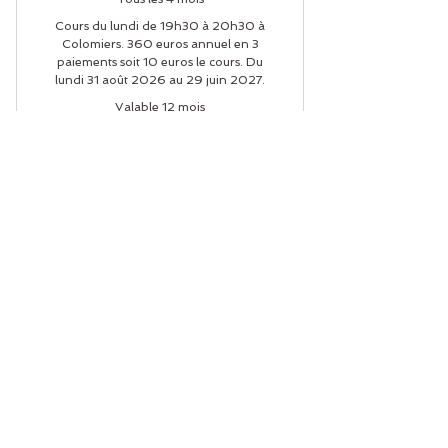
Cours du lundi de 19h30 à 20h30 à
Colomiers. 360 euros annuel en 3
paiements soit 10 euros le cours. Du
lundi 31 août 2026 au 29 juin 2027.
Valable 12 mois
Acheter
Abonnement annuel
cours du jeudi
2026/27
120€
€
120