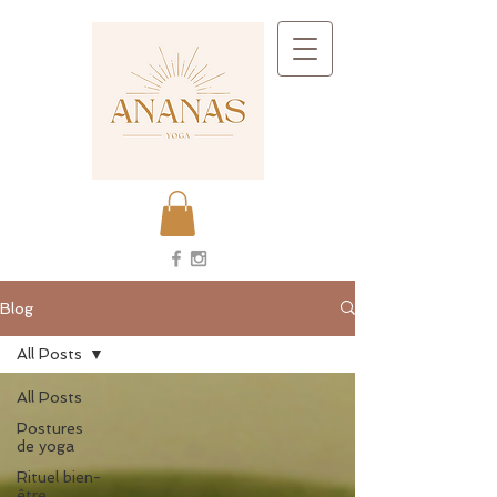
Blog
All Posts
All Posts
Postures
de yoga
Rituel bien-
être